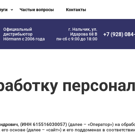
луги
Частые вопросы
Контакты
Официальный
г. Нальчик, ул.
+7 (928) 084
дистрибьютор
Идарова 68 В
Hörmann с 2006 года
пн-сб с 9:00 до 18:00
работку персона
ндрович, (ИНН 615516030057)
(далее – «Оператор») на обра
 его основе (далее – «сайт») и его поддоменах в соответст