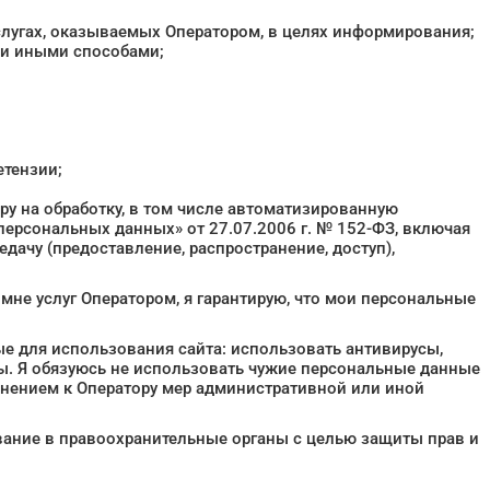
слугах, оказываемых Оператором, в целях информирования;
или иными способами;
етензии;
у на обработку, в том числе автоматизированную
ерсональных данных» от 27.07.2006 г. № 152-ФЗ, включая
едачу (предоставление, распространение, доступ),
мне услуг Оператором, я гарантирую, что мои персональные
е для использования сайта: использовать антивирусы,
ны. Я обязуюсь не использовать чужие персональные данные
енением к Оператору мер административной или иной
ование в правоохранительные органы с целью защиты прав и