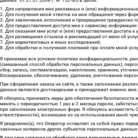
данных" от 27.07.2006 г. № 152-ФЗ в целях:
1. Для направления мне рекламных и (или) информационных
2. Для получения мной ответов на мои обращения через фор
3. Для заключения, исполнения и прекращения гражданско-
4. Для предоставления доступа мне к сервисам, информации 
5. Для оказания мне услуг и (или) предоставления доступа к у
6. Для размещения отзывов и рекомендаций от меня об услуг
7. Для маркетинговых и иных исследований;
8. Для обработки и получения платежей при оплате мной усл
Я принимаю все условия политики конфиденциальности, расп
(смешанный способ обработки персональных данных), персо
сбор, запись, систематизацию, накопление, хранение, уточне
блокирование, обезличивание, удаление, уничтожение перс
При оформлении заказа на сайте, а также заполнении различ
данные являются достоверными и принадлежат именно мне.
Я обязуюсь принимать меры для обеспечения безопасности и
менять с периодичностью 1 раз в 2 месяца пароли, заботить
при заполнении электронных форм. Я обязуюсь возместить О
ответственности), возникшие из-за использования мной чу
Я уведомлен(а), что Оператор оставляет за собой право пе
законных интересов других субъектов персональных данных 
Я даю свое согласие на обработку моих персональных данных