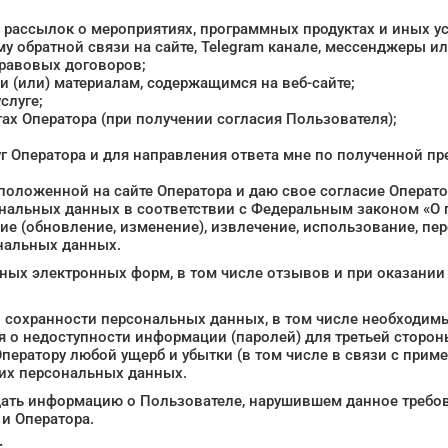
 рассылок о мероприятиях, программных продуктах и иных у
му обратной связи на сайте, Telegram канале, мессенджеры 
правовых договоров;
и (или) материалам, содержащимся на веб-сайте;
слуге;
ах Оператора (при получении согласия Пользователя);
уг Оператора и для направления ответа мне по полученной пр
оложенной на сайте Оператора и даю свое согласие Оператор
нальных данных в соответствии с Федеральным законом «О п
ние (обновление, изменение), извлечение, использование, пер
ональных данных.
ных электронных форм, в том числе отзывов и при оказании 
 сохранности персональных данных, в том числе необходимы
ся о недоступности информации (паролей) для третьей сторо
ператору любой ущерб и убытки (в том числе в связи с прим
жих персональных данных.
редать информацию о Пользователе, нарушившем данное треб
и Оператора.
: