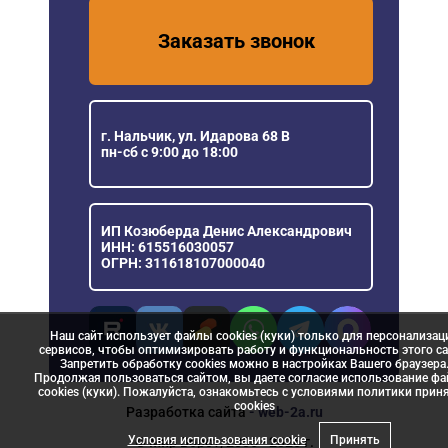
Заказать звонок
г. Нальчик, ул. Идарова 68 В
пн-сб с 9:00 до 18:00
ИП Козюберда Денис Александрович
ИНН: 615516030057
ОГРН: 311618107000040
Наш сайт использует файлы cookies (куки) только для персонализац
сервисов, чтобы оптимизировать работу и функциональность этого са
Запретить обработку cookies можно в настройках Вашего браузера
Продолжая пользоваться сайтом, вы даете согласие использование ф
cookies (куки). Пожалуйста, ознакомьтесь с условиями политики прин
сookies
Разработка сайта
- web-2a.ru
Условия использования cookie
Принять
© Мир Ворот, 2006 - 2026 г.