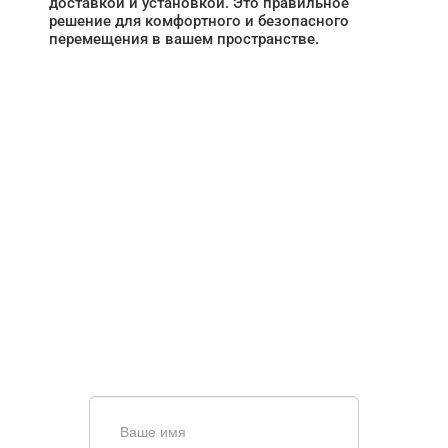
доставкой и установкой. Это правильное
решение для комфортного и безопасного
перемещения в вашем пространстве.
НУЖНА ПОМОЩЬ В
ПОИСКЕ И ПОДБОРЕ
ВОРОТ?
Задайте вопрос нашему
специалисту по телефону
+7 (928)
084-50-90
или оставьте заявку в форме
обратной связи