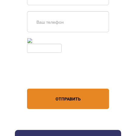
Введите симолы с картинки
Обновить
Нажимая кнопку, вы соглашаетесь с
условиями обработки
персональных данных
ОТПРАВИТЬ