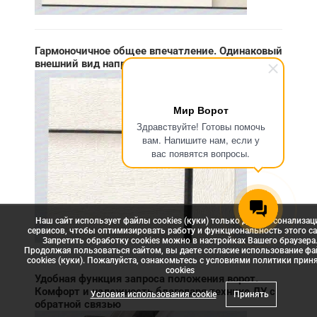
Гармоночичное общее впечатление. Одинаковый
внешний вид направлящей и полотна ворот
Мир Ворот
Здравствуйте! Готовы помочь
вам. Напишите нам, если у
вас появятся вопросы.
Наш сайт использует файлы cookies (куки) только для персонализац
сервисов, чтобы оптимизировать работу и функциональность этого са
Запретить обработку cookies можно в настройках Вашего браузера
Продолжая пользоваться сайтом, вы даете согласие использование ф
cookies (куки). Пожалуйста, ознакомьтесь с условиями политики прин
сookies
Удобная функция запроса положения ворот.
Комфорт и надежность благодаря технике ДУ с
Условия использования cookie
Принять
обратной связью