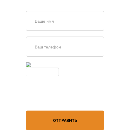
обратной связи
Введите симолы с картинки
Обновить
Нажимая кнопку, вы соглашаетесь с
условиями обработки
персональных данных
ОТПРАВИТЬ