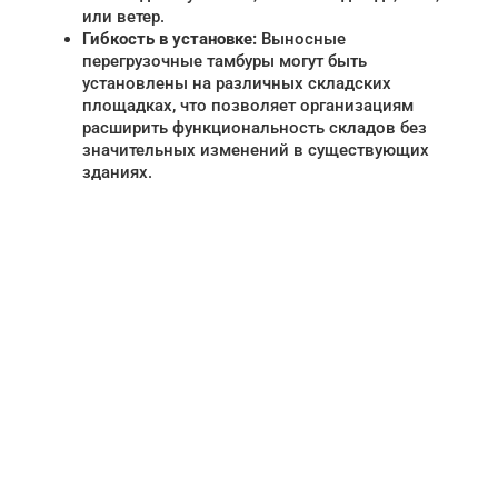
или ветер.
Гибкость в установке:
Выносные
перегрузочные тамбуры могут быть
установлены на различных складских
площадках, что позволяет организациям
расширить функциональность складов без
значительных изменений в существующих
зданиях.
НУЖНА ПОМОЩЬ В
ПОИСКЕ И ПОДБОРЕ
ВОРОТ?
Задайте вопрос нашему
специалисту по телефону
+7 (928)
084-50-90
или оставьте заявку в форме